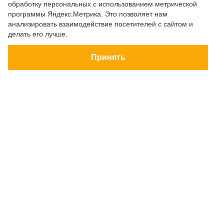
обработку персональных с использованием метрической
программы Яндекс.Метрика. Это позволяет нам
анализировать взаимодействие посетителей с сайтом и
делать его лучше.
Принять
ЭЛЬТА-ТУР.рф
© 2026 Все права защищены
Пользовательское соглашение
Политика конфиденциальности
г.Королев Т.Ц.Сатурн: (495) 721-23-31
г.Королев Т.Ц. Гелиос: (495) 255-15-14
Безопасность платежей