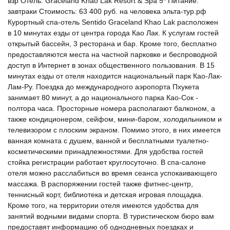
взр Отель: Graceland Khao Lak Resort & Spa 5* Питание:
завтраки Стоимость: 63 400 руб. на человека эльта-тур.рф
Курортный спа-отель Sentido Graceland Khao Lak расположен
в 10 минутах езды от центра города Као Лак. К услугам гостей
открытый бассейн, 3 ресторана и бар. Кроме того, бесплатно
предоставляются места на частной парковке и беспроводной
доступ в Интернет в зонах общественного пользования. В 15
минутах езды от отеля находится национальный парк Као-Лак-
Лам-Ру. Поездка до международного аэропорта Пхукета
занимает 80 минут, а до национального парка Као-Сок -
полтора часа. Просторные номера располагают балконом, а
также кондиционером, сейфом, мини-баром, холодильником и
телевизором с плоским экраном. Помимо этого, в них имеется
ванная комната с душем, ванной и бесплатными туалетно-
косметическими принадлежностями. Для удобства гостей
стойка регистрации работает круглосуточно. В спа-салоне
отеля можно расслабиться во время сеанса успокаивающего
массажа. В распоряжении гостей также фитнес-центр,
теннисный корт, библиотека и детская игровая площадка.
Кроме того, на территории отеля имеются удобства для
занятий водными видами спорта. В туристическом бюро вам
предоставят информацию об однодневных поездках и