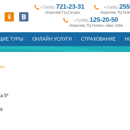
721-23-31
255
+7(495)
+7(495)
г.Королев Т.Ц.Сатурн
г.Королев, ТЦ Гел
125-20-50
+7(495)
г.Королев, ТЦ Гелиос, офис 248а
ЩИЕ ТУРЫ
ОНЛАЙН УСЛУГИ
СТРАХОВАНИЕ
Н
ия
a 5*
ка