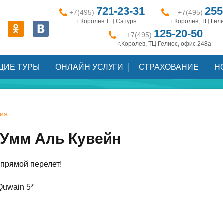
721-23-31
255
+7(495)
+7(495)
г.Королев Т.Ц.Сатурн
г.Королев, ТЦ Гел
125-20-50
+7(495)
г.Королев, ТЦ Гелиос, офис 248а
ЩИЕ ТУРЫ
ОНЛАЙН УСЛУГИ
СТРАХОВАНИЕ
Н
ия
, Умм Аль Кувейн
.,прямой перелет!
Quwain 5*