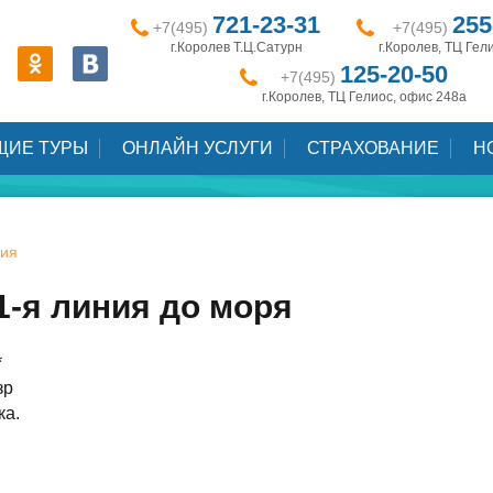
721-23-31
255
+7(495)
+7(495)
г.Королев Т.Ц.Сатурн
г.Королев, ТЦ Гел
125-20-50
+7(495)
г.Королев, ТЦ Гелиос, офис 248а
ЩИЕ ТУРЫ
ОНЛАЙН УСЛУГИ
СТРАХОВАНИЕ
Н
ия
1-я линия до моря
*
зр
ка.